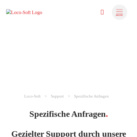
MENÜ
Loco-Soft
Support
Spezifische Anfragen
zum Inhalt springen
zum Footer 
Spezifische Anfragen
.
Gezielter Support durch unsere