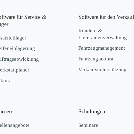
oftware für Service &
Software für den Verkau
ager
Kunden- &
Lieferantenverwaltung
satzteillager
Fahrzeugmanagement
eifeneinlagerung
Fahrzeugfaktura
uftragsabwicklung
Verkaufsunterstützung
rkstattplaner
aktura
rriere
Schulungen
ellenangebote
Seminare