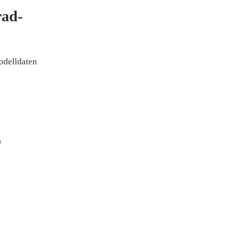
ad-
Modelldaten
)