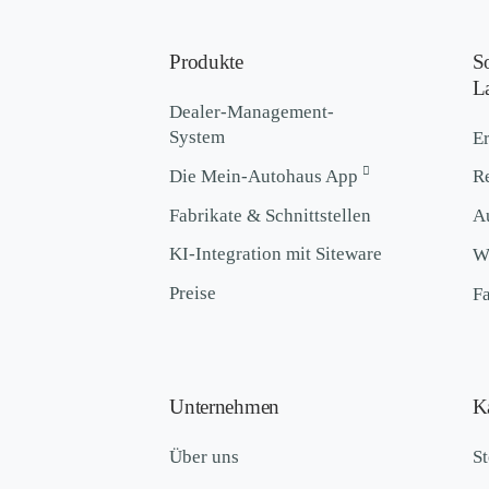
Produkte
S
L
Dealer-Management-
System
Er
Die Mein-Autohaus App
R
Fabrikate & Schnittstellen
A
KI-Integration mit Siteware
We
Preise
F
Unternehmen
Ka
Über uns
St