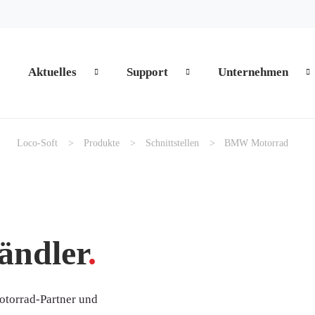
Aktuelles
Support
Unternehmen
zum Inhalt springen
z
Loco-Soft
Produkte
Schnittstellen
BMW Motorrad
ndler
.
otorrad-Partner und